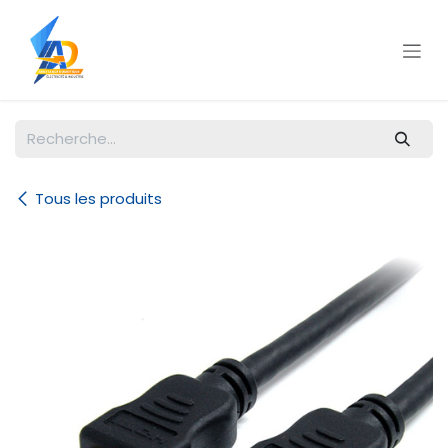
Se rendre au contenu
Tous les produits