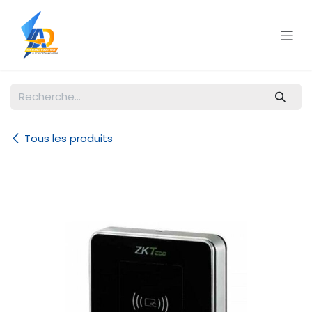
Se rendre au contenu
Tous les produits