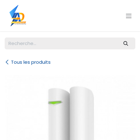
Se rendre au contenu
Tous les produits