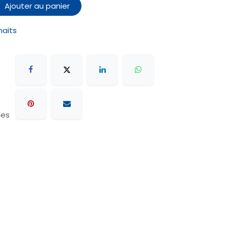
Ajouter au panier
haits
les