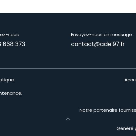
lez-nous
Envoyez-nous un message
6 668 373
contact@adei97.fr
otique
Accue
intenance,
Notre partenaire fournis
Généré 