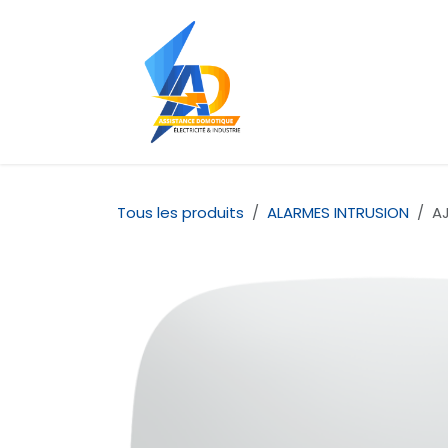
Se rendre au contenu
Accueil
À propos d
Tous les produits
ALARMES INTRUSION
AJ