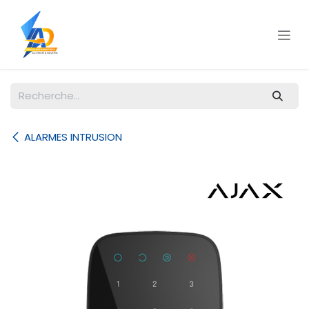
Se rendre au contenu
ALARMES INTRUSION