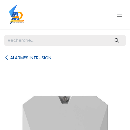
Se rendre au contenu
ALARMES INTRUSION