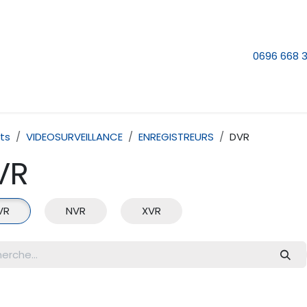
e nous
Nos services
Contactez-nous
0696 668 
ts
VIDEOSURVEILLANCE
ENREGISTREURS
DVR
VR
VR
NVR
XVR