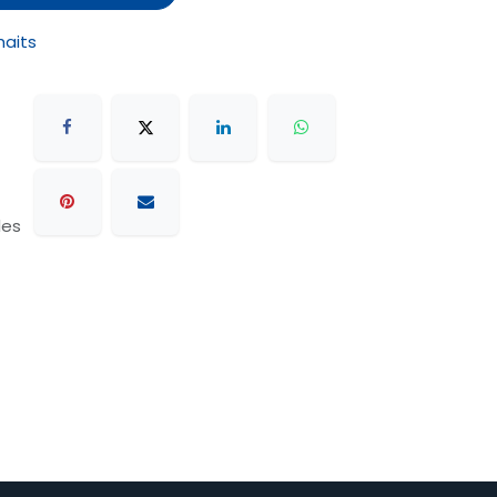
haits
les