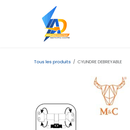
Se rendre au contenu
Accueil
À propos d
Tous les produits
CYLINDRE DEBREYABLE