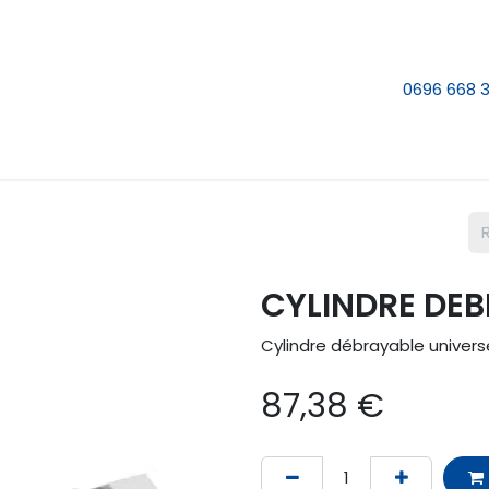
e nous
Nos services
Contactez-nous
0696 668 
CYLINDRE DEB
Cylindre débrayable universe
87,38
€