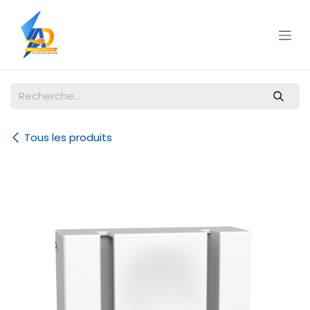
Se rendre au contenu
Tous les produits