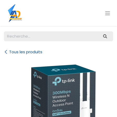
Se rendre au contenu
Tous les produits