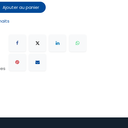
Ajouter au panier
haits
les