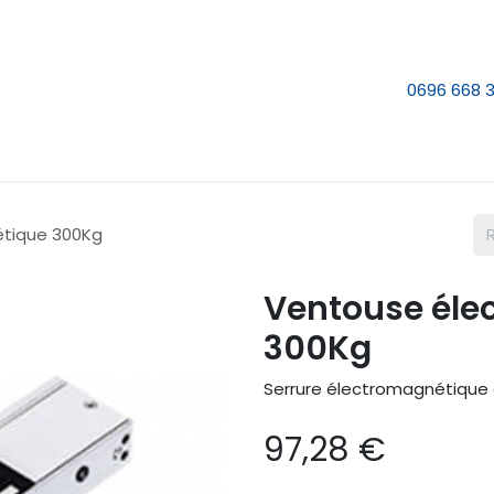
e nous
Nos services
Contactez-nous
0696 668 
tique 300Kg
Ventouse éle
300Kg
Serrure électromagnétique 
97,28
€