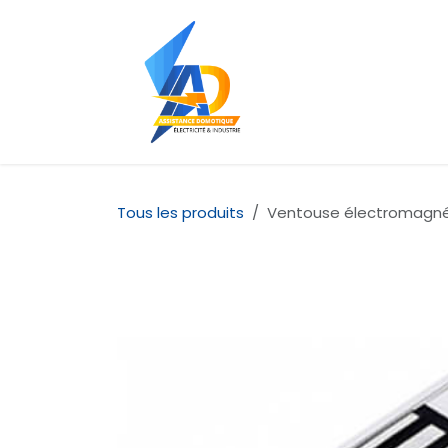
Se rendre au contenu
Accueil
À propos d
Tous les produits
Ventouse électromagné