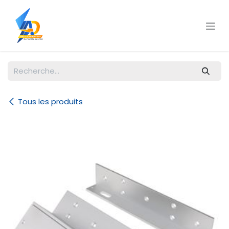
Se rendre au contenu
Tous les produits