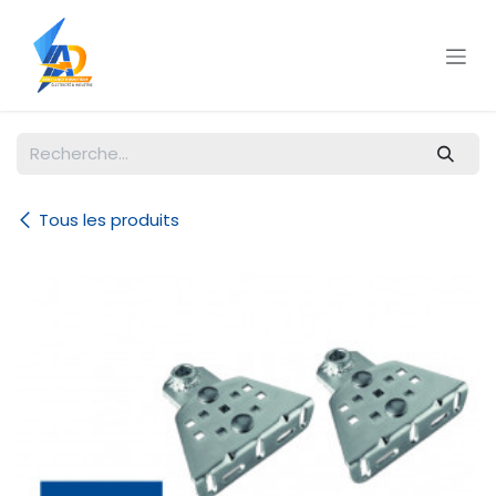
Se rendre au contenu
Tous les produits