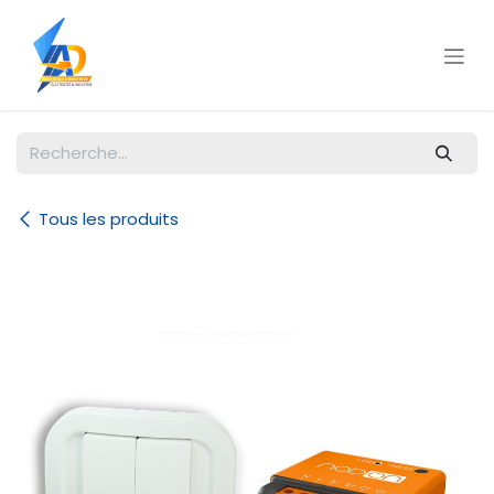
Se rendre au contenu
Tous les produits