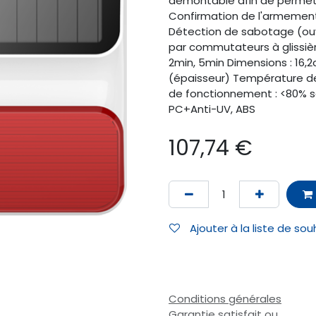
démontable afin de permet
Confirmation de l'armemen
Détection de sabotage (ou
par commutateurs à glissière
2min, 5min Dimensions : 16,2
(épaisseur) Température de
de fonctionnement : <80% s
PC+Anti-UV, ABS
107,74
€
Ajouter à la liste de sou
Conditions générales
Garantie satisfait ou