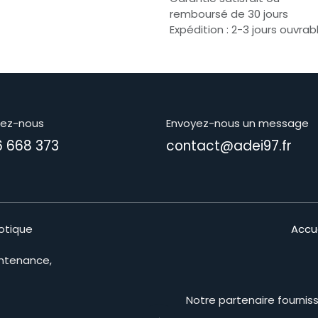
remboursé de 30 jours
Expédition : 2-3 jours ouvrab
lez-nous
Envoyez-nous un message
6 668 373
contact@adei97.fr
otique
Accue
intenance,
Notre partenaire fournis