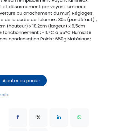
tre son remplacement Voyant lumineux
t et désarmement par voyant lumineux
verture ou arrachement du mur) Réglages
 de la durée de l'alarme : 30s (par défaut) ,
cm (hauteur) x 18,2cm (largeur) x 6,5cm
 fonctionnement : -10°C à 55°C Humidité
ans condensation Poids : 650g Matériaux :
Ajouter au panier
haits