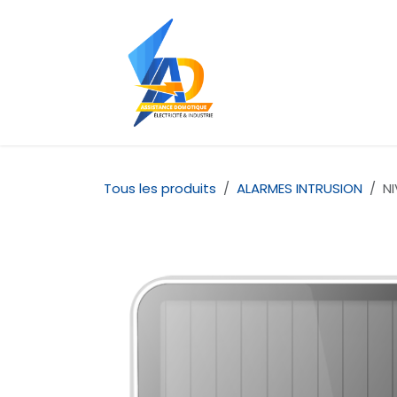
Se rendre au contenu
Accueil
À propos d
Tous les produits
ALARMES INTRUSION
NI