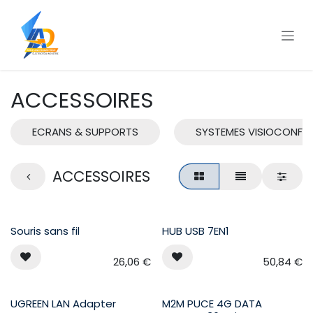
Se rendre au contenu
ACCESSOIRES
ECRANS & SUPPORTS
SYSTEMES VISIOCONFE
ACCESSOIRES
Souris sans fil
HUB USB 7EN1
26,06
€
50,84
€
UGREEN LAN Adapter
M2M PUCE 4G DATA