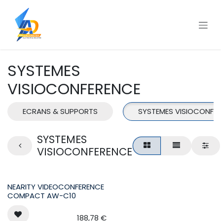
Se rendre au contenu
SYSTEMES
VISIOCONFERENCE
ECRANS & SUPPORTS
SYSTEMES VISIOCONFE
SYSTEMES
VISIOCONFERENCE
NEARITY VIDEOCONFERENCE
COMPACT AW-C10
188,78
€